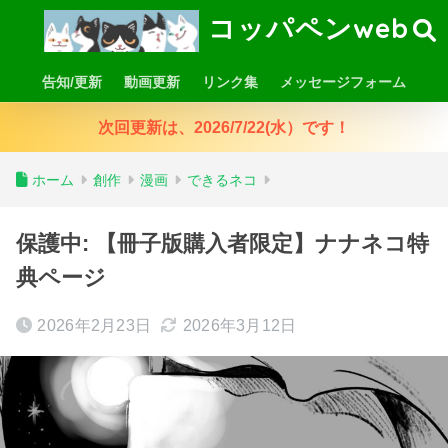
コッパペンweb
告知/更新
動画更新
リンク集
メッセージフォーム
次回更新は、2026/7/22(水）です！
ホーム
創作
漫画
できるネコ
保護中: 【冊子版購入者限定】ナナネコ特
典ページ
2026年2月23日
2026年3月12日