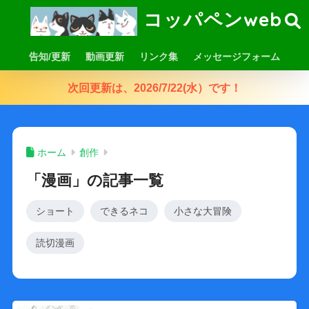
コッパペンweb
告知/更新
動画更新
リンク集
メッセージフォーム
次回更新は、2026/7/22(水）です！
ホーム
創作
「漫画」の記事一覧
ショート
できるネコ
小さな大冒険
読切漫画